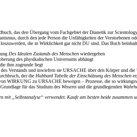
ndbuch, das den Übergang vom Fachgebiet der Dianetik zur Scientology
anismus, durch den jede Person die Unfähigkeiten der Verstorbenen od
 loszuwerden, die in Wirklichkeit gar nicht DU sind. Das Buch beinhalt
ibung
Des Idealen Zustands des Menschen
wiedergeben
oberung des physikalischen Universums abhängt
 die ihm zugrunde liegt
it des Verstands und inwiefern sie URSACHE über den Körper und die
urchbruch, der die
Hubbard Tabelle der Einschätzung des Menschen
er
m von WIRKUNG zu URSACHE bewegen – Prozesse, die so wirkungsvoll 
 Grundlage für das Studium des
Wissens
und die grundlegenden
Wahrhe
 mit „Selbstanalyse“ verwendet. Kaufe am besten beide zusammen und