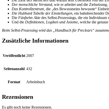
Die Ziele des Menschen
und warum sein Überleben von der Er
Der menschliche Verstand
, wie er arbeitet und die Zielsetzung,
Das Kontrollzentrum,
die „des Bewusstseins bewusste“ Einhe
Die Hubbard Tabelle der Einstellungen
, ein bahnbrechender D
Die
Fünfzehn Akte
des Selbst-Prozessings, die ein Individuu
Und die
Definitionen, Logiken und Axiome
, welche die genaue
Beim Selbst-Prozessing wird das „Handbuch für Preclears“ zusammen
Zusätzliche Informationen
Veröffentlicht
2007
Seitenanzahl
432
Format
Arbeitsbuch
Rezensionen
Es gibt noch keine Rezensionen.