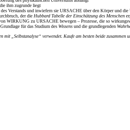
oberung des physikalischen Universums abhängt
 die ihm zugrunde liegt
it des Verstands und inwiefern sie URSACHE über den Körper und die
urchbruch, der die
Hubbard Tabelle der Einschätzung des Menschen
er
m von WIRKUNG zu URSACHE bewegen – Prozesse, die so wirkungsvoll 
 Grundlage für das Studium des
Wissens
und die grundlegenden
Wahrhe
 mit „Selbstanalyse“ verwendet. Kaufe am besten beide zusammen und