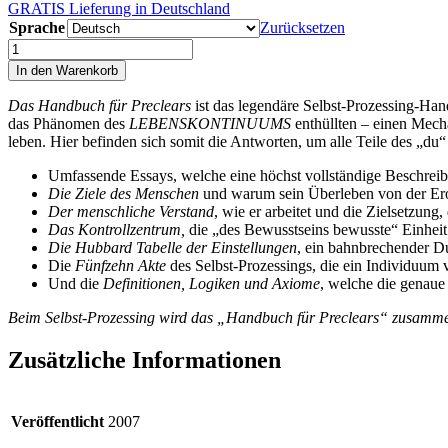
GRATIS Lieferung in Deutschland
Sprache
Zurücksetzen
Handbuch
für
In den Warenkorb
Preclears
Menge
Das Handbuch für Preclears
ist das legendäre Selbst-Prozessing-Ha
das Phänomen des
LEBENSKONTINUUMS
enthüllten – einen Mech
leben. Hier befinden sich somit die Antworten, um alle Teile des „du“
Umfassende Essays, welche eine höchst vollständige Beschre
Die Ziele des Menschen
und warum sein Überleben von der Er
Der menschliche Verstand
, wie er arbeitet und die Zielsetzung,
Das Kontrollzentrum,
die „des Bewusstseins bewusste“ Einhe
Die Hubbard Tabelle der Einstellungen
, ein bahnbrechender D
Die
Fünfzehn Akte
des Selbst-Prozessings, die ein Individuu
Und die
Definitionen, Logiken und Axiome
, welche die genaue
Beim Selbst-Prozessing wird das „Handbuch für Preclears“ zusammen
Zusätzliche Informationen
Veröffentlicht
2007