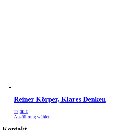
Reiner Körper, Klares Denken
17,00
€
Dieses
Ausführung wählen
Produkt
weist
Kontakt