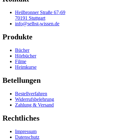
mehrere
Varianten
Heilbronner Straße 67-69
auf.
70191 Stuttgart
Die
info@selbst-wissen.de
Optionen
können
Produkte
auf
der
Produktseite
Bücher
gewählt
Hörbücher
werden
Filme
Heimkurse
Betellungen
Bestellverfahren
Widerrufsbelehrung
Zahlung & Versand
Rechtliches
Impressum
Datenschutz